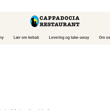
Levering fra 12.00 til 21.00
ny
Lær om kebab
Levering og take-away
Om os