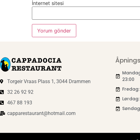
İnternet sitesi
Åpnings
Mandag 
23:00
Torgeir Vraas Plass 1, 3044 Drammen
Fredag:
32 26 92 92
Lørdag: 
467 88 193
Søndag:
capparestaurant@hotmail.com