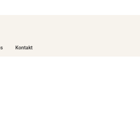
Bestill hjem eller til jobben på tlf. 32 26 92 92
s
Kontakt