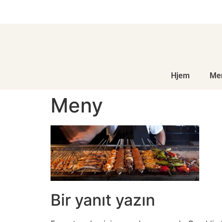
Lyst på en ekte tyrkisk kebab? Etter en times tid er den på
plass!
Hjem
Me
Meny
Bir yanıt yazın