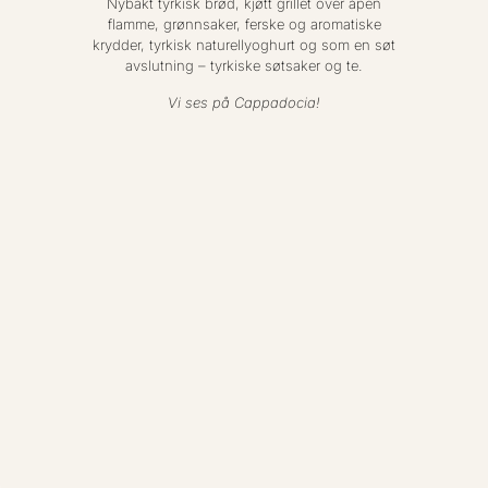
Nybakt tyrkisk brød, kjøtt grillet over åpen
flamme, grønnsaker, ferske og aromatiske
krydder, tyrkisk naturellyoghurt og som en søt
avslutning – tyrkiske søtsaker og te.
Vi ses på Cappadocia!