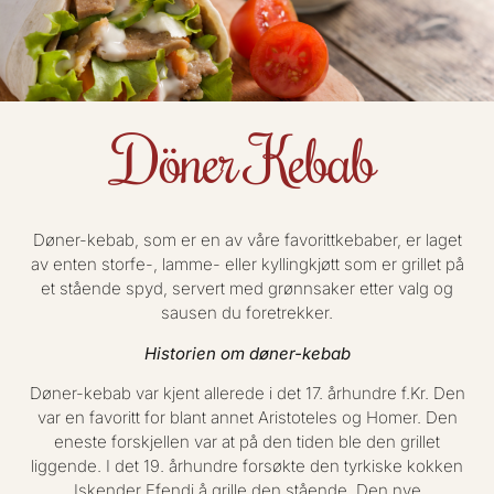
Döner Kebab
Døner-kebab, som er en av våre favorittkebaber, er laget
av enten storfe-, lamme- eller kyllingkjøtt som er grillet på
et stående spyd, servert med grønnsaker etter valg og
sausen du foretrekker.
Historien om døner-kebab
Døner-kebab var kjent allerede i det 17. århundre f.Kr. Den
var en favoritt for blant annet Aristoteles og Homer. Den
eneste forskjellen var at på den tiden ble den grillet
liggende. I det 19. århundre forsøkte den tyrkiske kokken
Iskender Efendi å grille den stående. Den nye