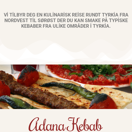
Vİ TİLBYR DEG EN KULİNARİSK REİSE RUNDT TYRKİA FRA
NORDVEST TİL SØRØST DER DU KAN SMAKE PÅ TYPİSKE
KEBABER FRA ULİKE OMRÅDER İ TYRKİA.
Adana Kebab