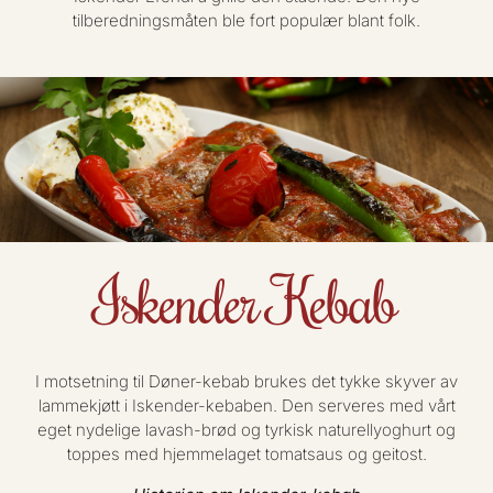
tilberedningsmåten ble fort populær blant folk.
Iskender Kebab
I motsetning til Døner-kebab brukes det tykke skyver av
lammekjøtt i Iskender-kebaben. Den serveres med vårt
eget nydelige lavash-brød og tyrkisk naturellyoghurt og
toppes med hjemmelaget tomatsaus og geitost.