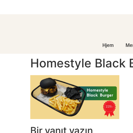
Lyst på en ekte tyrkisk kebab? Etter en times tid er den på
plass!
Hjem
Me
Homestyle Black 
Bir yanıt yazın