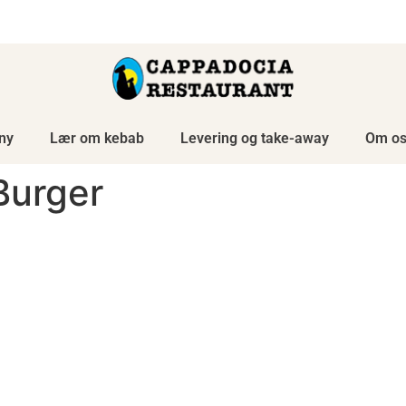
Levering fra 12.00 til 21.00
ny
Lær om kebab
Levering og take-away
Om os
Burger