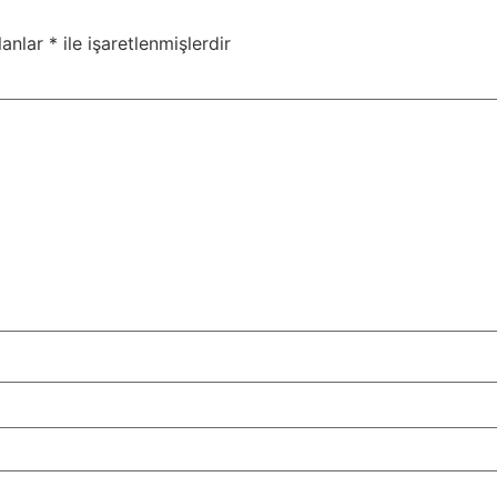
lanlar
*
ile işaretlenmişlerdir