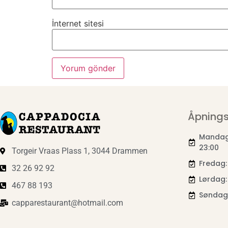
İnternet sitesi
Åpnings
Mandag 
23:00
Torgeir Vraas Plass 1, 3044 Drammen
Fredag:
32 26 92 92
Lørdag: 
467 88 193
Søndag:
capparestaurant@hotmail.com